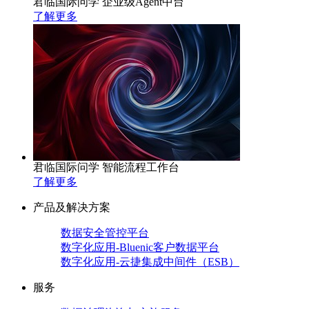
君临国际问学 企业级Agent中台
了解更多
君临国际问学 智能流程工作台
了解更多
产品及解决方案
数据安全管控平台
数字化应用-Bluenic客户数据平台
数字化应用-云捷集成中间件（ESB）
服务