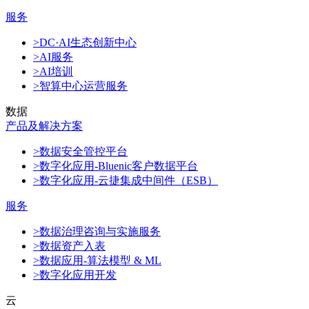
服务
>DC·AI生态创新中心
>AI服务
>AI培训
>智算中心运营服务
数据
产品及解决方案
>数据安全管控平台
>数字化应用-Bluenic客户数据平台
>数字化应用-云捷集成中间件（ESB）
服务
>数据治理咨询与实施服务
>数据资产入表
>数据应用-算法模型 & ML
>数字化应用开发
云